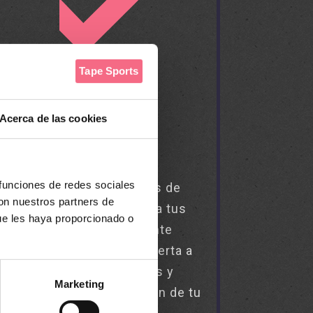
Acerca de las cookies
INGRESOS
SOSTENIBLES
 funciones de redes sociales
Diversifica tus fuentes de
con nuestros partners de
ingresos y añade valor a tus
ue les haya proporcionado o
instalaciones mediante
servicios, abriendo la puerta a
nuevas oportunidades y
Marketing
consolidando la reputación de tu