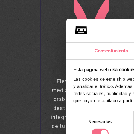
Consentimiento
INNOVACIÓN
Esta página web usa cookie
Las cookies de este sitio we
Eleva la imagen de tu club
y analizar el tráfico. Ademá
mediante nuestra solución de
redes sociales, publicidad y
grabación y transmisión que
que hayan recopilado a parti
destaca por su capacidad de
Selección
integrar logotipos en cada uno
Necesarias
de
de tus vídeos, ofreciendo una
consentimiento