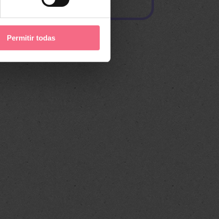
centro
Permitir todas