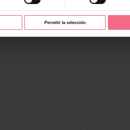
línea que no solo crecerá, sino
que también se mantendrá y se
fortalecerá por sí sola
Permitir la selección