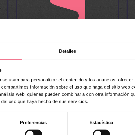
Detalles
CRECIMIENTO Y
PROMOCIÓN
s
b se usan para personalizar el contenido y los anuncios, ofrecer
Amplía la visibilidad de tu club,
s, compartimos información sobre el uso que haga del sitio web 
brinda un valioso servicio a tus
 análisis web, quienes pueden combinarla con otra información q
clientes y atrae tanto a
r del uso que haya hecho de sus servicios.
patrocinadores como a torneos.
Al fortalecer tus redes sociales,
Preferencias
Estadística
se genera una comunidad en