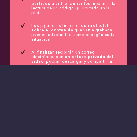
partidos o entrenamientos
mediante la
lectura de un código QR ubicado en la
pista
Los jugadores tienen el
control total
sobre el contenido
que van a grabar y
pueden adaptar los tiempos según cada
situación
Al finalizar, recibirán un correo
electrónico con
un enlace privado del
vídeo
, podrán descargar y compartir la
grabación
Es perfecto para
entrenadores y
alumnos, eventos competitivos o
torneos
PARA EL CLUB