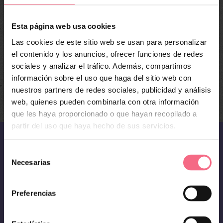
primera entrada. Edítala o bórrala, ¡luego empieza a
escribir!
Esta página web usa cookies
Las cookies de este sitio web se usan para personalizar
Compartir
0
el contenido y los anuncios, ofrecer funciones de redes
sociales y analizar el tráfico. Además, compartimos
información sobre el uso que haga del sitio web con
jotaentapesports
nuestros partners de redes sociales, publicidad y análisis
web, quienes pueden combinarla con otra información
que les haya proporcionado o que hayan recopilado a
partir del uso que haya hecho de sus servicios.
Selección
Necesarias
de
consentimiento
Preferencias
Aviso Legal
Política de Privacidad
Política de
Cookies